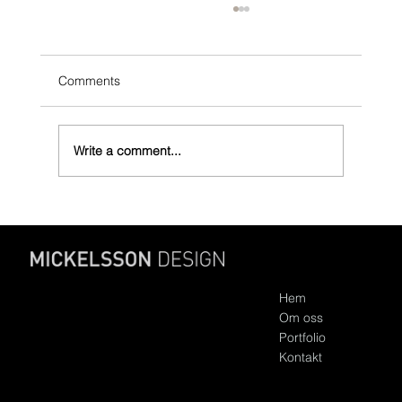
Comments
Norrlandskol webb
Write a comment...
Falkvägen 19
Hem
183 50 Täby
Om oss
info@mickelsson.se
070-515 64 78
Portfolio
Kontakt
© MICKELSSON DESIGN